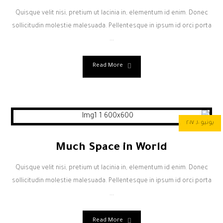
Quisque velit nisi, pretium ut lacinia in, elementum id enim. Donec
sollicitudin molestie malesuada. Pellentesque in ipsum id orci porta
...
Read More
يونيو ١٠, ٢٠١٧
Much Space in World
Quisque velit nisi, pretium ut lacinia in, elementum id enim. Donec
sollicitudin molestie malesuada. Pellentesque in ipsum id orci porta
...
Read More