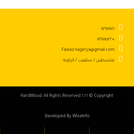
٠٩٢٩٨١٧٢١
+٠٩٢٩٨١٥٣٢
Fawaz.nagerya@gmail.com
فلسطين / سلفيت / الزاوية
Copyright © ٢٠٢٦ HardWood. All Rights Reserved
Developed By
WiseInfo