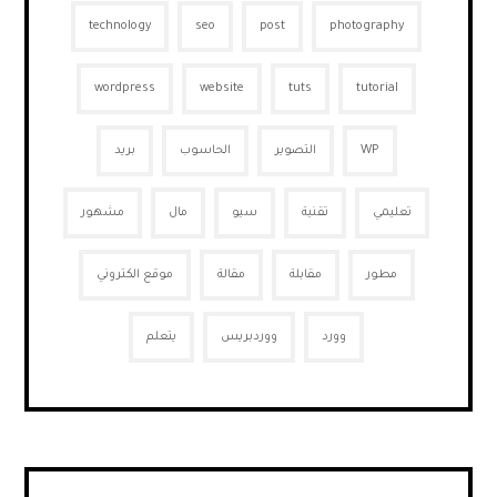
technology
seo
post
photography
wordpress
website
tuts
tutorial
WP
التصوير
الحاسوب
بريد
تعليمي
تقنية
سيو
مال
مشهور
مطور
مقابلة
مقالة
موقع الكتروني
وورد
ووردبريس
يتعلم