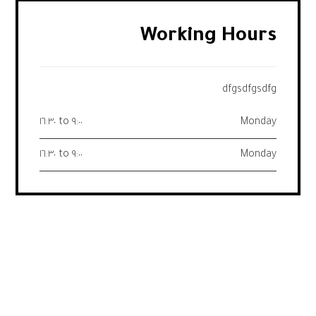
Working Hours
dfgsdfgsdfg
٩:٠٠ to ١٦:٣٠
Monday
٩:٠٠ to ١٦:٣٠
Monday