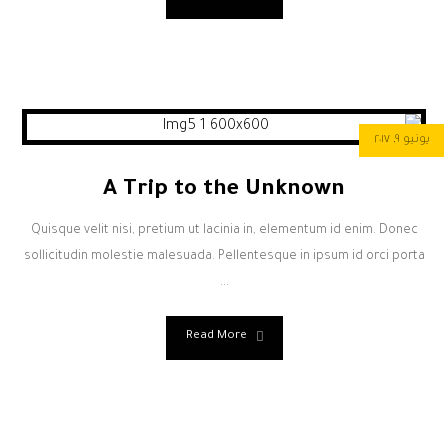
يونيو ٩, ٢٠١٧
A Trip to the Unknown
Quisque velit nisi, pretium ut lacinia in, elementum id enim. Donec
sollicitudin molestie malesuada. Pellentesque in ipsum id orci porta
...
Read More