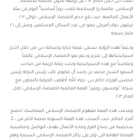
أعلنت دبي خلال العام ٢٠١٣ عن رؤيتها لتكون عاصمة للاقتصاد
الإسلامي. فالمبادئ الإسلامية تلعب دوراً أساسيا ً اليوم في بيئة
الأعمال العالمية، حيث بلغ حجم الاقتصاد الإسلامي حوالي ٢.٣
تريليون دولار أمريكي بنمو في عدد السكان المسلمين وصل إلى ١.٦
مليار نسمة.
ودعماً لهذه الرؤية، تسعى غرفة تجارة وصناعة دبي من خلال احدى
استراتيجياتها إلى تعزيز ودعم نمو الاقتصاد الإسلامي عالمياً.
وتماشياً مع هذه الاستراتيجية وتحت رعاية كريمة من صاحب
السمو الشيخ محمد بن راشد آل مكتوم، نائب رئيس الدولة رئيس
مجلس الوزراء حاكم دبي –رعاه الله- أطلقت الغرفة بالتعاون مع
شركة “تومسون رويترز” القمة العالمية للاقتصاد الإسلامي خلال
العام ٢٠١٣.
وقدمت هذه القمة مفهوم الاقتصاد الإسلامي المتماسك لجميع
أفراد العالم، حيث أصبحت هذه القمة السنوية منصة لأكثر من 2٠٠٠
شخصية من صناع القرار وقادة الأعمال بهدف التواصل ومناقشة
القضايا الهامة التي تؤثر على ركائز الاقتصاد الإسلامي السبعة وهم: