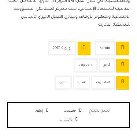
وستستضيف دبي خلال الفترة ١١-١٢ أكتوبر ٢٠١٦ الدورة الثالثة من القمة
العالمية للاقتصاد الإسلامي، حيث ستركز القمة على المسؤولية
الاجتماعية ومفهوم الأوقاف ومبادئ العمل الخيري كأساس
للأنشطة التجارية.
Admin
يونيو 9, 2017
أخبار
التحديثات
الحاسوب
تقنية
سيو
فيسبوك
إغلاق
واتس اب