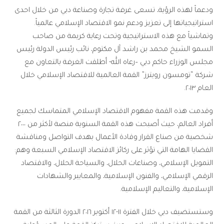
ودعماً لهذه الرؤية، تسعى غرفة تجارة وصناعة دبي من خلال احدى
استراتيجياتها إلى تعزيز ودعم نمو الاقتصاد الإسلامي عالمياً.
وتماشياً مع هذه الاستراتيجية وتحت رعاية كريمة من صاحب
السمو الشيخ محمد بن راشد آل مكتوم، نائب رئيس الدولة رئيس
مجلس الوزراء حاكم دبي –رعاه الله- أطلقت الغرفة بالتعاون مع
شركة “تومسون رويترز” القمة العالمية للاقتصاد الإسلامي خلال
العام ٢٠١٣.
وقدمت هذه القمة مفهوم الاقتصاد الإسلامي المتماسك لجميع
أفراد العالم، حيث أصبحت هذه القمة السنوية منصة لأكثر من ٢٠٠٠
شخصية من صناع القرار وقادة الأعمال بهدف التواصل ومناقشة
القضايا الهامة التي تؤثر على ركائز الاقتصاد الإسلامي السبعة وهم:
التمويل الإسلامي، وصناعات الحلال، والسياحة الحلال، والاقتصاد
الرقمي الإسلامي، والفنون الإسلامية، والمعايير والشهادات
الإسلامية، والتعاليم الإسلامية.
وستستضيف دبي خلال الفترة ١١-١٢ أكتوبر ٢٠١٦ الدورة الثالثة من القمة