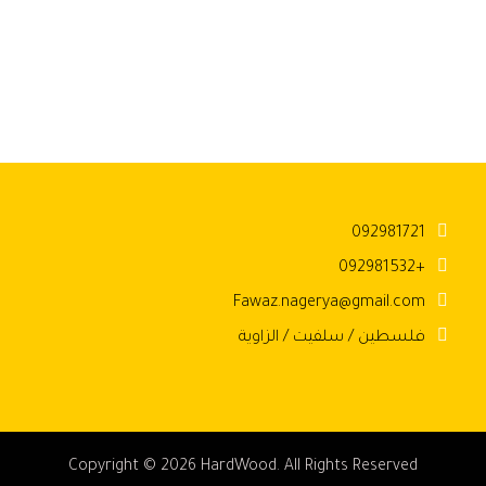
092981721
+092981532
Fawaz.nagerya@gmail.com
فلسطين / سلفيت / الزاوية
Copyright © 2026 HardWood. All Rights Reserved