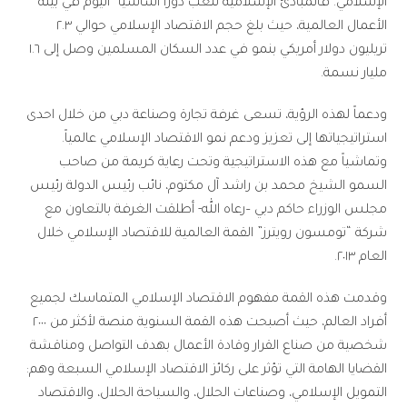
الإسلامي. فالمبادئ الإسلامية تلعب دوراً أساسيا ً اليوم في بيئة
الأعمال العالمية، حيث بلغ حجم الاقتصاد الإسلامي حوالي ٢.٣
تريليون دولار أمريكي بنمو في عدد السكان المسلمين وصل إلى ١.٦
مليار نسمة.
ودعماً لهذه الرؤية، تسعى غرفة تجارة وصناعة دبي من خلال احدى
استراتيجياتها إلى تعزيز ودعم نمو الاقتصاد الإسلامي عالمياً.
وتماشياً مع هذه الاستراتيجية وتحت رعاية كريمة من صاحب
السمو الشيخ محمد بن راشد آل مكتوم، نائب رئيس الدولة رئيس
مجلس الوزراء حاكم دبي –رعاه الله- أطلقت الغرفة بالتعاون مع
شركة “تومسون رويترز” القمة العالمية للاقتصاد الإسلامي خلال
العام ٢٠١٣.
وقدمت هذه القمة مفهوم الاقتصاد الإسلامي المتماسك لجميع
أفراد العالم، حيث أصبحت هذه القمة السنوية منصة لأكثر من ٢٠٠٠
شخصية من صناع القرار وقادة الأعمال بهدف التواصل ومناقشة
القضايا الهامة التي تؤثر على ركائز الاقتصاد الإسلامي السبعة وهم:
التمويل الإسلامي، وصناعات الحلال، والسياحة الحلال، والاقتصاد