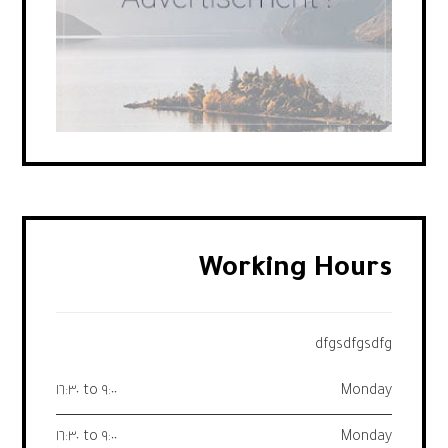
Working Hours
dfgsdfgsdfg
٩:٠٠ to ١٦:٣٠
Monday
٩:٠٠ to ١٦:٣٠
Monday