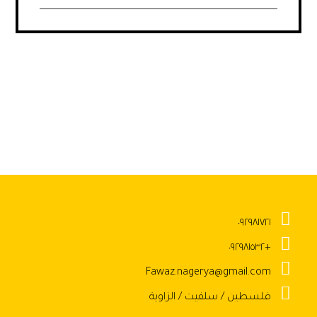
٠٩٢٩٨١٧٢١
+٠٩٢٩٨١٥٣٢
Fawaz.nagerya@gmail.com
فلسطين / سلفيت / الزاوية