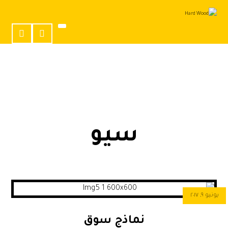
سيو
يونيو ٩, ٢٠١٧
نماذج سوق