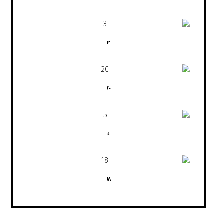
٣
٢٠
٥
١٨