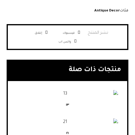
فئات
Antique Decor
فيسبوك
إغلاق
واتس اب
منتجات ذات صلة
١٣
٢١