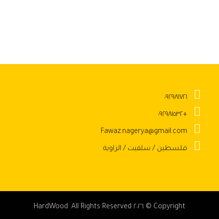
٠٩٢٩٨١٧٢١
+٠٩٢٩٨١٥٣٢
Fawaz.nagerya@gmail.com
فلسطين / سلفيت / الزاوية
Copyright © ٢٠٢٦ HardWood. All Rights Reserved