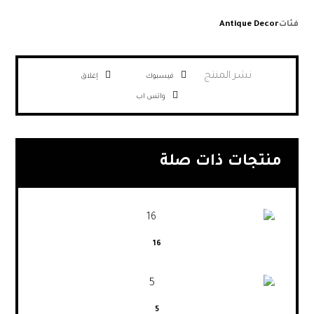
فئات
Antique Decor
فيسبوك
إغلاق
واتس اب
منتجات ذات صلة
16
5