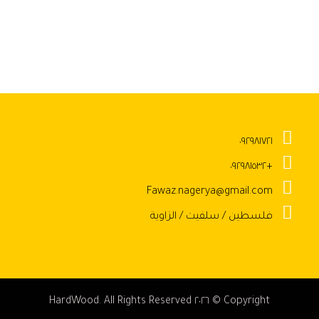
٠٩٢٩٨١٧٢١
+٠٩٢٩٨١٥٣٢
Fawaz.nagerya@gmail.com
فلسطين / سلفيت / الزاوية
Copyright © ٢٠٢٦ HardWood. All Rights Reserved