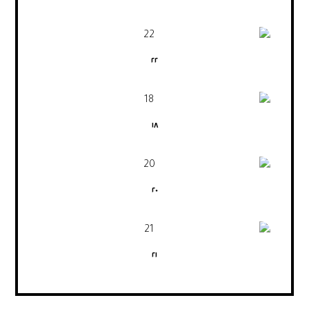
٢٢
١٨
٢٠
٢١