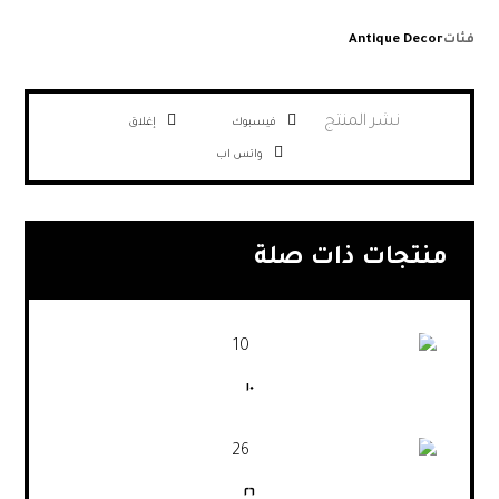
فئات
Antique Decor
فيسبوك
إغلاق
واتس اب
منتجات ذات صلة
١٠
٢٦