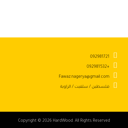
092981721
+092981532
Fawaz.nagerya@gmail.com
فلسطين / سلفيت / الزاوية
Copyright © 2026 HardWood. All Rights Reserved