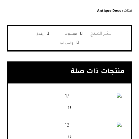
فئات
Antique Decor
فيسبوك
إغلاق
واتس اب
منتجات ذات صلة
17
12