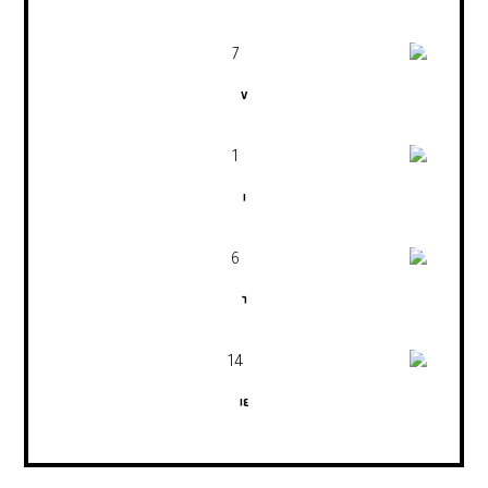
٧
١
٦
١٤