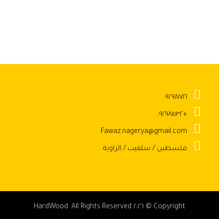
٠٩٢٩٨١٧٢١
+٠٩٢٩٨١٥٣٢
Fawaz.nagerya@gmail.com
فلسطين / سلفيت / الزاوية
Copyright © ٢٠٢٦ HardWood. All Rights Reserved