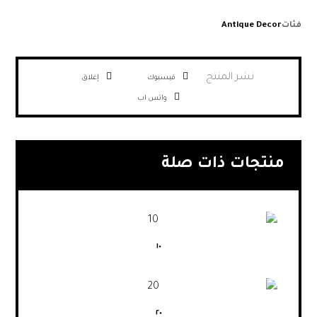
فئات
Antique Decor
فيسبوك
إغلاق
واتس اب
منتجات ذات صلة
١٠
٢٠