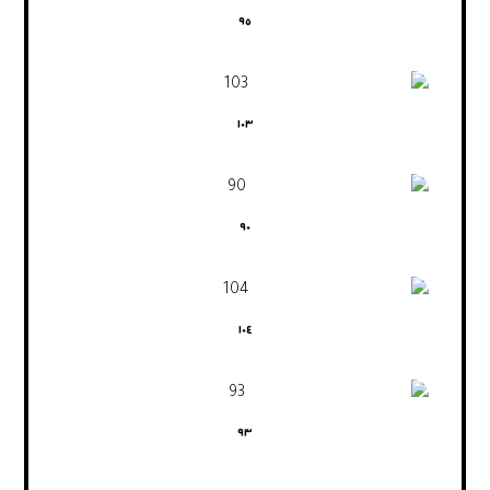
٩٥
١٠٣
٩٠
١٠٤
٩٣