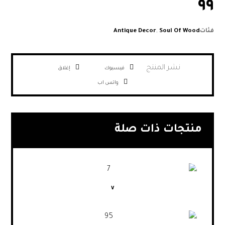
٩٩
فئات
Soul Of Wood
,
Antique Decor
فيسبوك
إغلاق
واتس اب
منتجات ذات صلة
٧