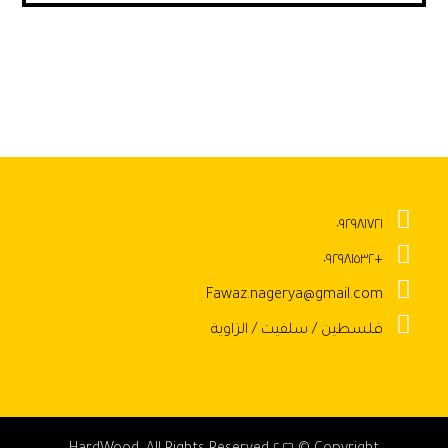
٠٩٢٩٨١٧٢١
+٠٩٢٩٨١٥٣٢
Fawaz.nagerya@gmail.com
فلسطين / سلفيت / الزاوية