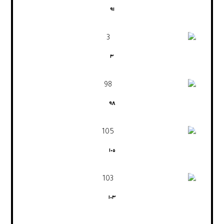
٩١
٣
٩٨
١٠٥
١٠٣