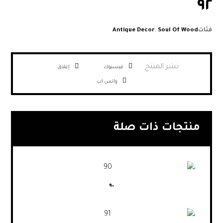
٩٢
فئات
Soul Of Wood
,
Antique Decor
فيسبوك
إغلاق
واتس اب
منتجات ذات صلة
٩٠