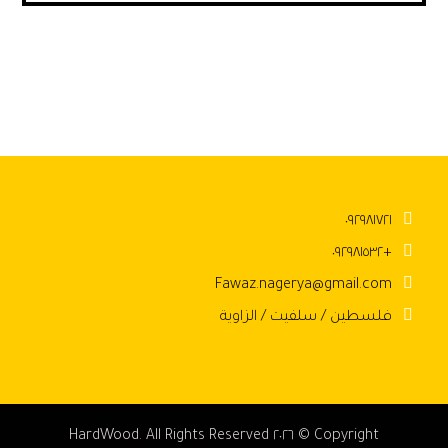
٠٩٢٩٨١٧٢١
+٠٩٢٩٨١٥٣٢
Fawaz.nagerya@gmail.com
فلسطين / سلفيت / الزاوية
Copyright © ٢٠٢٦ HardWood. All Rights Reserved